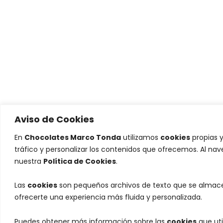
Aviso de Cookies
En
Chocolates Marco Tonda
utilizamos
cookies
propias y
tráfico y personalizar los contenidos que ofrecemos. Al na
nuestra
Política de Cookies
.
Las
cookies
son pequeños archivos de texto que se almacen
ofrecerte una experiencia más fluida y personalizada.
Puedes obtener más información sobre las
cookies
que uti