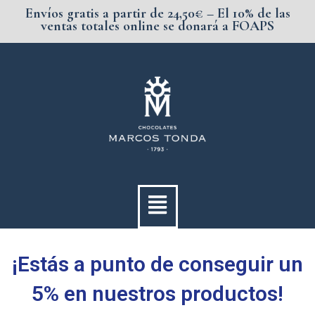
Ir
Envíos gratis a partir de 24,50€ – El 10% de las
al
ventas totales online se donará a FOAPS
contenido
Menú
¡Estás a punto de conseguir un
5% en nuestros productos!