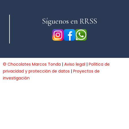
Síguenos en RRSS
© Chocolates Marcos Tonda
|
Aviso legal
|
Política de
privacidad y protección de datos
|
Proyectos de
investigación