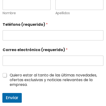
Nombre
Apellidos
(
(
Teléfono (requerido)
*
r
r
e
e
q
q
u
u
e
e
r
r
Correo electrónico (requerido)
*
i
i
d
d
o
o
)
)
*
v
(
e
C
Quiero estar al tanto de las últimas novedades,
r
r
a
ofertas exclusivas y noticias relevantes de la
e
i
s
empresa.
q
f
i
u
i
l
e
c
l
Enviar
r
a
a