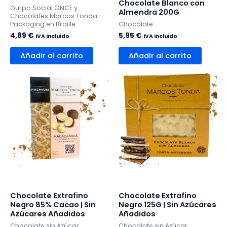
Chocolate Blanco con
Gurpo Social ONCE y
Almendra 200G
Chocolates Marcos Tonda -
Packaging en Braille
Chocolate
4,89
€
5,95
€
IVA incluido
IVA incluido
Añadir al carrito
Añadir al carrito
Chocolate Extrafino
Chocolate Extrafino
Negro 85% Cacao | Sin
Negro 125G | Sin Azúcares
Azúcares Añadidos
Añadidos
Chocolate sin Azúcar
Chocolate sin Azúcar