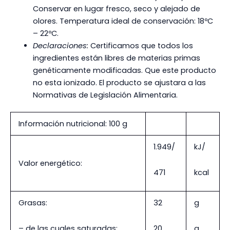
Conservar en lugar fresco, seco y alejado de
olores. Temperatura ideal de conservación: 18ºC
– 22ºC.
Declaraciones:
Certificamos que todos los
ingredientes están libres de materias primas
genéticamente modificadas. Que este producto
no esta ionizado. El producto se ajustara a las
Normativas de Legislación Alimentaria.
Información nutricional: 100 g
1.949/
kJ/
Valor energético:
471
kcal
Grasas:
32
g
– de las cuales saturadas:
20
g