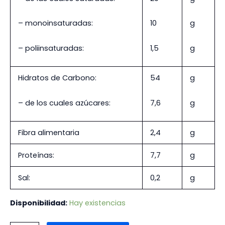
– monoinsaturadas:
10
g
– poliinsaturadas:
1,5
g
Hidratos de Carbono:
54
g
– de los cuales azúcares:
7,6
g
Fibra alimentaria
2,4
g
Proteínas:
7,7
g
Sal:
0,2
g
Disponibilidad:
Hay existencias