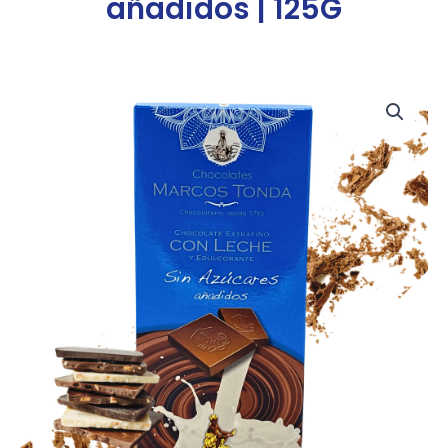
añadidos | 125G
Chocolate
Extrafino
con
Leche
|
Sin
Azúcares
añadidos
|
125G
cantidad