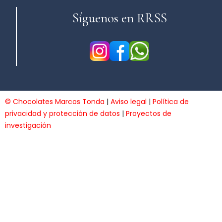
Síguenos en RRSS
© Chocolates Marcos Tonda
|
Aviso legal
|
Política de
privacidad y protección de datos
|
Proyectos de
investigación