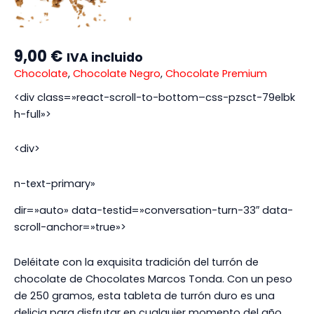
9,00
€
IVA incluido
Chocolate
,
Chocolate Negro
,
Chocolate Premium
<div class=»react-scroll-to-bottom–css-pzsct-79elbk
h-full»>
<div>
n-text-primary»
dir=»auto» data-testid=»conversation-turn-33″ data-
scroll-anchor=»true»>
Deléitate con la exquisita tradición del turrón de
chocolate de Chocolates Marcos Tonda. Con un peso
de 250 gramos, esta tableta de turrón duro es una
delicia para disfrutar en cualquier momento del año.