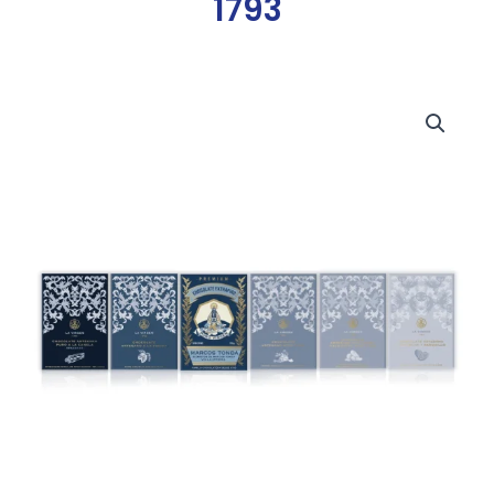
1793
Pack
Regalo
Chocolates
La
Virgen
1793
cantidad