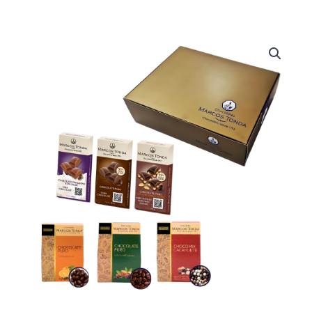
Lote
B
ONCE
-
Chocolates
en
Braille
cantidad