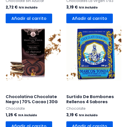
Chocolate sin Azúcar
Chocolates La Virgen 1793
2,72
€
3,19
€
IVA incluido
IVA incluido
Añadir al carrito
Añadir al carrito
Chocolatina Chocolate
Surtido De Bombones
Negro | 70% Cacao | 30G
Rellenos 4 Sabores
Chocolate
Chocolate
1,25
€
3,19
€
IVA incluido
IVA incluido
Añadir al carrito
Añadir al carrito