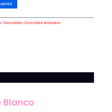
carrito
s:
Chocolate
,
Chocolate Artesano
e Blanco