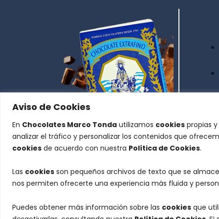
Aviso de Cookies
En
Chocolates Marco Tonda
utilizamos
cookies
propias y
analizar el tráfico y personalizar los contenidos que ofrece
cookies
de acuerdo con nuestra
Política de Cookies
.
Receta desde el 1793
Las
cookies
son pequeños archivos de texto que se almacen
nos permiten ofrecerte una experiencia más fluida y person
Puedes obtener más información sobre las
cookies
que uti
desactivarlas, consultando nuestra
Política de Cookies
. S