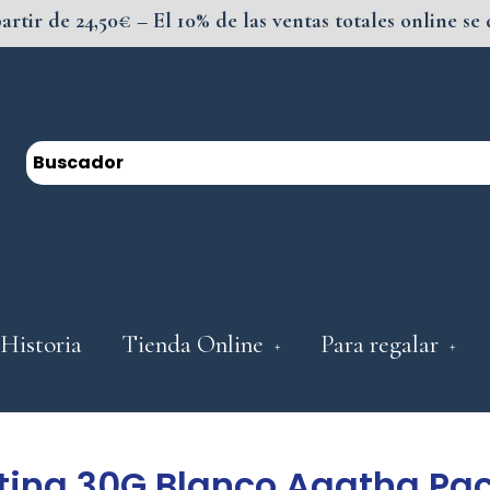
partir de 24,50€ – El 10% de las ventas totales online 
Historia
Tienda Online
Para regalar
tina 30G Blanco Agatha Pac