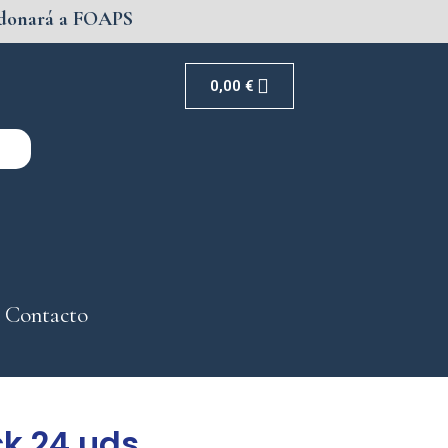
se donará a FOAPS
Carrito
0,00
€
Contacto
k 24 uds