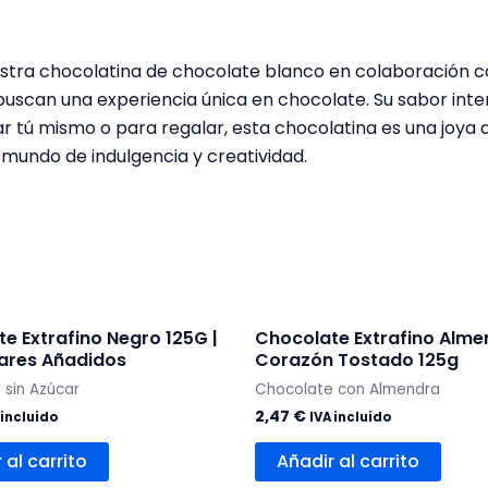
estra chocolatina de chocolate blanco en colaboración co
buscan una experiencia única en chocolate. Su sabor int
r tú mismo o para regalar, esta chocolatina es una joya 
 mundo de indulgencia y creatividad.
e Extrafino Negro 125G |
Chocolate Extrafino Alme
cares Añadidos
Corazón Tostado 125g
 sin Azúcar
Chocolate con Almendra
2,47
€
 incluido
IVA incluido
 al carrito
Añadir al carrito