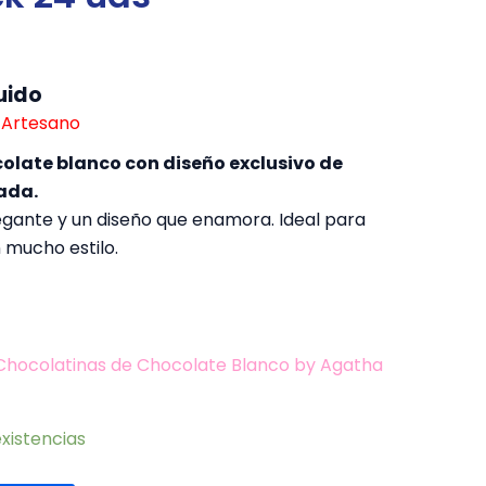
uido
 Artesano
olate blanco con diseño exclusivo de
ada.
egante y un diseño que enamora. Ideal para
n mucho estilo.
Chocolatinas de Chocolate Blanco by Agatha
xistencias