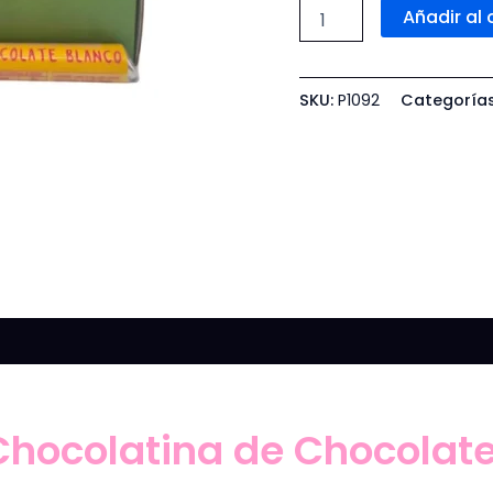
Añadir al 
SKU:
P1092
Categoría
 Chocolatina de Chocolat