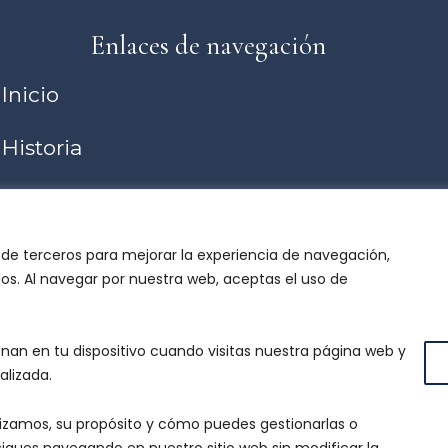
Enlaces de navegación
Inicio
Historia
Tienda online
Panel de profesionales
 de terceros para mejorar la experiencia de navegación,
mos. Al navegar por nuestra web, aceptas el uso de
Contacto
an en tu dispositivo cuando visitas nuestra página web y
alizada.
lizamos, su propósito y cómo puedes gestionarlas o
i sigues navegando en nuestro sitio web sin modificar la