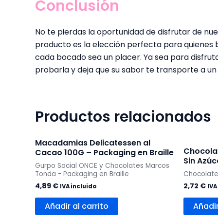
Conclusión
No te pierdas la oportunidad de disfrutar de nu
producto es la elección perfecta para quienes 
cada bocado sea un placer. Ya sea para disfruta
probarla y deja que su sabor te transporte a un
Productos relacionados
Macadamias Delicatessen al
Chocolat
Cacao 100G – Packaging en Braille
Sin Azú
Gurpo Social ONCE y Chocolates Marcos
Tonda - Packaging en Braille
Chocolate
4,89
€
2,72
€
IVA incluido
IVA
Añadir al carrito
Añadir