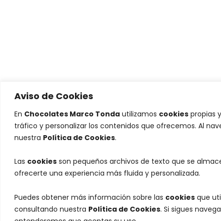
Aviso de Cookies
En
Chocolates Marco Tonda
utilizamos
cookies
propias y
tráfico y personalizar los contenidos que ofrecemos. Al na
nuestra
Política de Cookies
.
Las
cookies
son pequeños archivos de texto que se almacen
ofrecerte una experiencia más fluida y personalizada.
Puedes obtener más información sobre las
cookies
que uti
consultando nuestra
Política de Cookies
. Si sigues naveg
entenderemos que aceptas su uso.