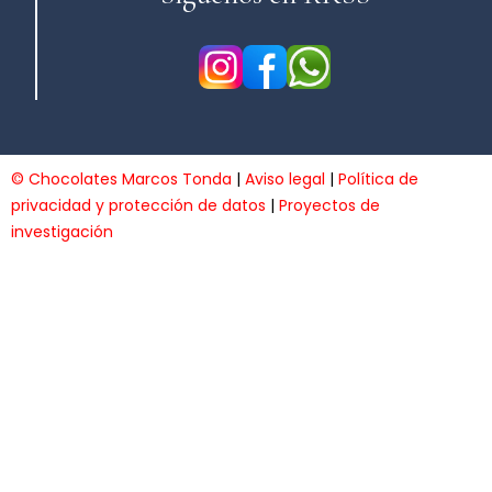
© Chocolates Marcos Tonda
|
Aviso legal
|
Política de
privacidad y protección de datos
|
Proyectos de
investigación